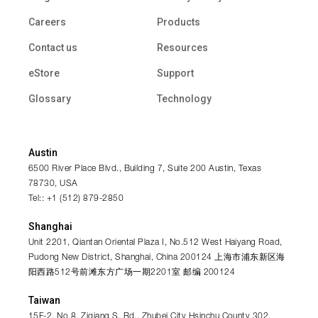
Careers
Products
Contact us
Resources
eStore
Support
Glossary
Technology
Austin
6500 River Place Blvd., Building 7, Suite 200 Austin, Texas
78730, USA
Tel:: +1 (512) 879-2850
Shanghai
Unit 2201, Qiantan Oriental Plaza I, No.512 West Haiyang Road,
Pudong New District, Shanghai, China 200124 上海市浦东新区海
阳西路512号前滩东方广场一期2201室 邮编 200124
Taiwan
15F-2, No.8, Ziqiang S. Rd., Zhubei City Hsinchu County 302,