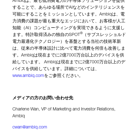
Ambiqは、最も低消費電力の半導体ソリューションを提供
することで、あらゆる場所でAIなどのインテリジェンスを
可能にすることをミッションとしています。Ambiqは、電
力消費の課題が最
も重大なエッジにおいて、お客様が人工
知能（AI）コンピューティングを実現できるように支援し
®
ます。特許取得済みの独自のSPOT
（
サブスレッショルド
電力最適化テクノロジー）を基盤とする当社の技術革新
は、従来の半導体設計に比べて電力消費を何倍も改善しま
す。Ambiqは現在までに2億7000万台以上のデバイスを供
給しています。 Ambiqは現在までに2億7000万台以上のデ
バイスを供給しています。詳細については、
www.ambiq.com
をご参照ください。
メディアの方のお問い合わせ先
Charlene Wan,
VP of Marketing and Investor Relations,
Ambiq
cwan@ambiq.com