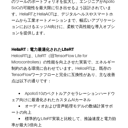
のツールのポートフォリオを拡大し、エンジニアがApollo
SoCの可能性を最大限に引き出せるよう設計されていま
す。HeliaRTとHeliaAOTは、デジタルヘルスやスマートホ
ームから工業オートメーションまで、幅広いアプリケーシ
ョンにおけるエッジAI向けに、柔軟で高性能な導入オプシ
ョンを提供します。
HeliaRT：電力最適化されたLiteRT
HeliosRTは、LiteRT（旧TensorFlow Lite for
Microcontrollers）の性能を向上させた実装で、エネルギー
制約のある環境に合わせています。HeliosRTは、既存の
TensorFlowワークフローと完全に互換性があり、主な改善
点は以下の通りです：
• Apollo510のベクトルアクセラレーションハードウ
ェア向けに最適化されたカスタムAIカーネル
• オーディオおよび音声処理モデルの数値計算サポ
ートの向上
• 標準的なLiteRT実装と比較して、推論速度と電力効
率が最大3倍向上