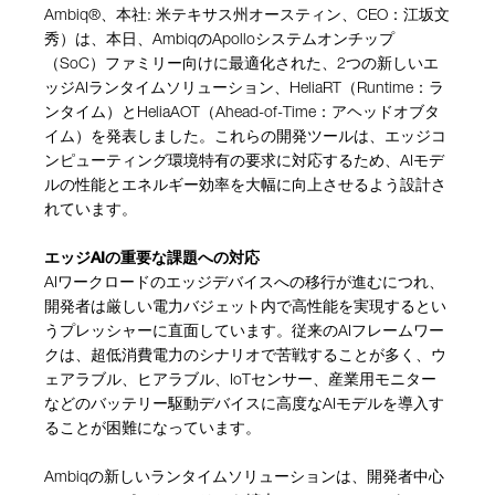
Ambiq®、本社: 米テキサス州オースティン、CEO：江坂文
秀）は、本日、AmbiqのApolloシステムオンチップ
（SoC）ファミリー向けに最適化された、2つの新しいエ
ッジAIランタイムソリューション、HeliaRT（Runtime：ラ
ンタイム）とHeliaAOT（Ahead-of-Time：アヘッドオブタ
イム）を発表しました。これらの開発ツールは、エッジコ
ンピューティング環境特有の要求に対応するため、AIモデ
ルの性能とエネルギー効率を大幅に向上させるよう設計さ
れています。
エッジAIの重要な課題への対応
AIワークロードのエッジデバイスへの移行が進むにつれ、
開発者は厳しい電力バジェット内で高性能を実現するとい
うプレッシャーに直面しています。従来のAIフレームワー
クは、超低消費電力のシナリオで苦戦することが多く、ウ
ェアラブル、ヒアラブル、IoTセンサー、産業用モニター
などのバッテリー駆動デバイスに高度なAIモデルを導入す
ることが困難になっています。
Ambiqの新しいランタイムソリューションは、開発者中心