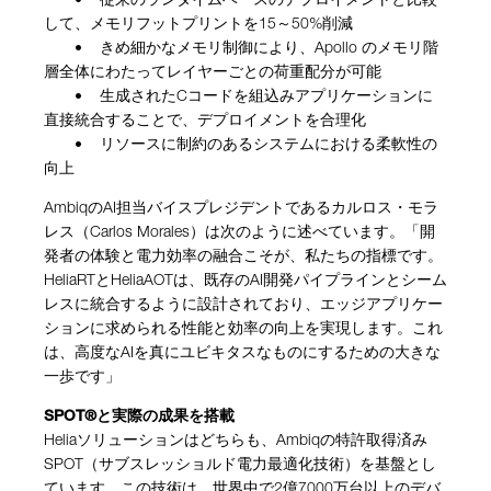
• 従来のランタイムベースのデプロイメントと比較
して、メモリフットプリントを15～50%削減
• きめ細かなメモリ制御により、Apollo のメモリ階
層全体にわたってレイヤーごとの荷重配分が可能
• 生成されたCコードを組込みアプリケーションに
直接統合することで、デプロイメントを合理化
• リソースに制約のあるシステムにおける柔軟性の
向上
AmbiqのAI担当バイスプレジデントであるカルロス・モラ
レス（Carlos Morales）は次のように述べています。「開
発者の体験と電力効率の融合こそが、私たちの指標です。
HeliaRTとHeliaAOTは、既存のAI開発パイプラインとシーム
レスに統合するように設計されており、エッジアプリケー
ションに求められる性能と効率の向上を実現します。これ
は、高度なAIを真にユビキタスなものにするための大きな
一歩です」
SPOT®と実際の成果を搭載
Heliaソリューションはどちらも、Ambiqの特許取得済み
SPOT（サブスレッショルド電力最適化技術）を基盤とし
ています。この技術は、世界中で2億7000万台以上のデバ